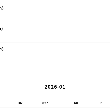
n)
n)
n)
2026-01
Tue.
Wed.
Thu.
Fri.