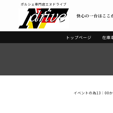
ポルシェ専門店エヌドライブ
快心の一台はここ
トップページ
在庫
イベントの為13：00